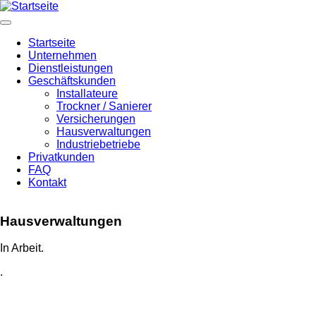
Direkt
zum
Inhalt
Hauptnavigation
Startseite
Unternehmen
Dienstleistungen
Geschäftskunden
Installateure
Trockner / Sanierer
Versicherungen
Hausverwaltungen
Industriebetriebe
Privatkunden
FAQ
Kontakt
Hausverwaltungen
In Arbeit.
.